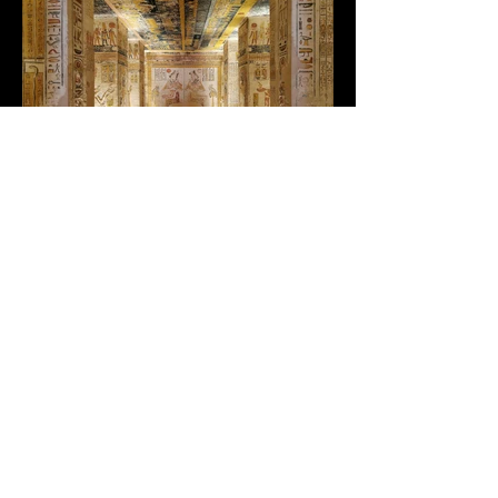
Mots clés :
Egypte, Louxor, temple de
Louxor, temple de Karnak, vallée des
rois, vallée des reines, temple
d'Amon, temple funéraire
d'Hatchepsout, Ramesseum, temple
d'Hathor à Dendérah
Notre projet...