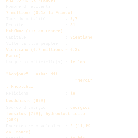
km2 (0,4x la France)
Nombre d'habitants :
7 millions (0,1x la France)
Taux de natalité
:
2,7
Densité :
31
hab/km2 (117 en France)
Capitale :
Vientiane
Ville la plus peuplée :
Vientiane (0,7 millions = 0,3x
Paris)
Langue(s) officielle(s) :
le lao
"bonjour" : sabaï dii
"merci"
: khoptchaï
Religions :
le
bouddhisme (65%)
Source d'énergie :
énergies
fossiles (75%), hydroélectricité
(25%)
Energies renouvelables :
? (11,1%
en France)