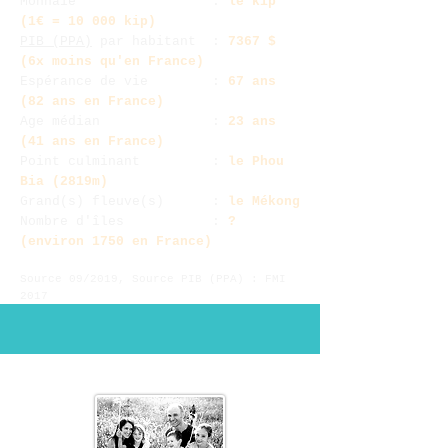
Monnaie :
le kip
(1€ = 10 000 kip)
PIB (PPA)
par habitant :
7367 $
(6x moins qu'en France)
Espérance de vie :
67 ans
(82 ans en France)
Age médian :
23
ans
(41
ans en France)
Point culminant :
le Phou
Bia (2819m)
Grand(s) fleuve(s) :
le Mékong
Nombre d'îles :
?
(environ 1750 en France)
Source 09/2019,
Source PIB (PPA) : FMI
2017
Notre projet...