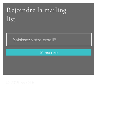
Rejoindre la mailing
list
S'inscrire
© 2019 by OLR