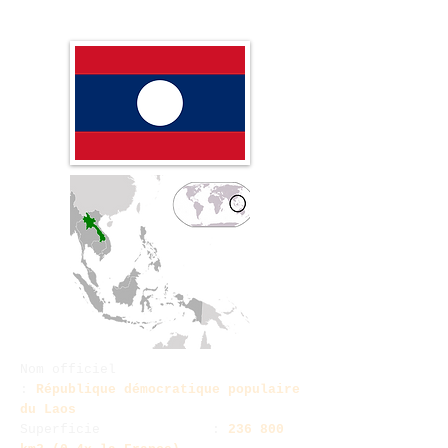
Nom officiel
:
République démocratique populaire
du Laos
Superficie :
236 800