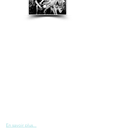
Nous sommes les Le Roux : Magali et
Olivier, les parents, et Lisa, Alexis et
Hugo, leurs trois explorateurs en herbe.
Installés du côté de Nice, entre mer et
montagne, nous avons un jour décidé de
tout quitter pour un an — un an à
sillonner le monde à la recherche de
paysages qui coupent le souffle, de
saveurs qui surprennent et de rencontres
qui transforment. Notre boussole ?
L'envie que nos enfants grandissent les
yeux grands ouverts sur le monde, dans
toute sa richesse et sa diversité, sans peur;
portés par cette curiosité humaniste qui
nous anime.
En savoir plus...